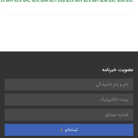
%D8%A7%D8%AC%D8%AA%D9%85%D8%A7%D8%B9%DB%8C%DB%8C
عضویت خبرنامه
ثبت‌نام