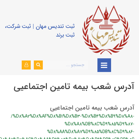
ثبت تندیس مهان | ثبت شرکت،
ثبت برند
آدرس شعب بیمه تامین اجتماعیی
آدرس شعب بیمه تامین اجتماعیی
/%D8%A2%D8%AF%D8%B1%D8%B3-%D8%B4%D8%B9%D8%A8-
%D8%A8%DB%8C%D9%85%D9%87-
%D8%AA%D8%A7%D9%85%DB%8C%D9%86-