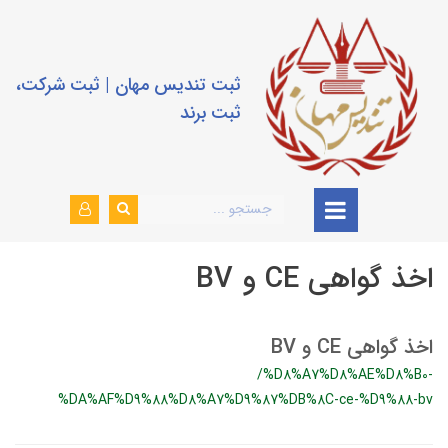
ثبت تندیس مهان | ثبت شرکت،
ثبت برند
اخذ گواهی CE و BV
اخذ گواهی CE و BV
/%D8%A7%D8%AE%D8%B0-
%DA%AF%D9%88%D8%A7%D9%87%DB%8C-ce-%D9%88-bv