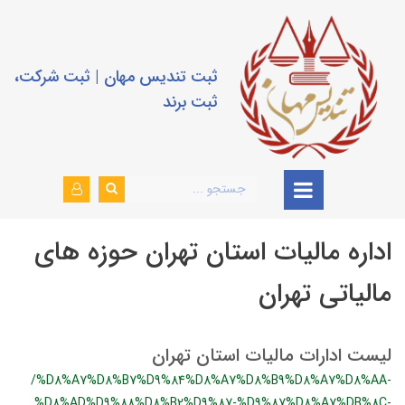
ثبت تندیس مهان | ثبت شرکت،
ثبت برند
اداره مالیات استان تهران حوزه های
مالیاتی تهران
لیست ادارات مالیات استان تهران
/%D8%A7%D8%B7%D9%84%D8%A7%D8%B9%D8%A7%D8%AA-
%D8%AD%D9%88%D8%B2%D9%87-%D9%87%D8%A7%DB%8C-