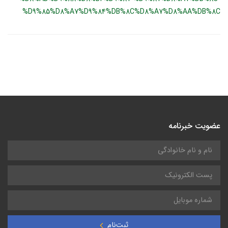
%D9%85%D8%A7%D9%84%DB%8C%D8%A7%D8%AA%DB%8C
عضویت خبرنامه
ثبت‌نام