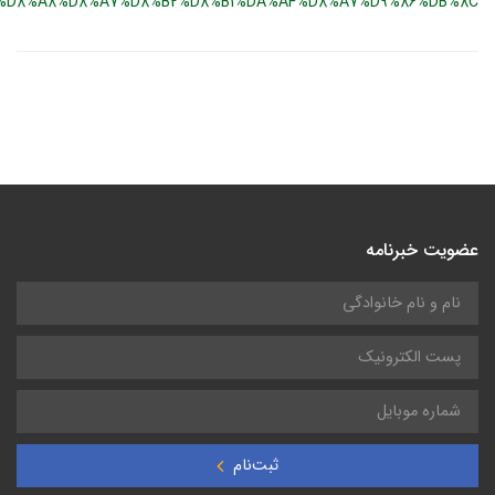
%D8%A8%D8%A7%D8%B2%D8%B1%DA%AF%D8%A7%D9%86%DB%8C
عضویت خبرنامه
ثبت‌نام