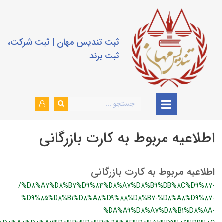
ثبت تندیس مهان | ثبت شرکت،
ثبت برند
اطلاعیه مربوط به کارت بازرگانی
اطلاعیه مربوط به کارت بازرگانی
/%D8%A7%D8%B7%D9%84%D8%A7%D8%B9%DB%8C%D9%87-
%D9%85%D8%B1%D8%A8%D9%88%D8%B7-%D8%A8%D9%87-
%DA%A9%D8%A7%D8%B1%D8%AA-