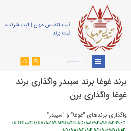
ثبت تندیس مهان | ثبت شرکت،
ثبت برند
برند غوغا برند سیبدر واگذاری برند
غوغا واگذاری برن
واگذاری برندهای "غوغا" و "سیبدر"
/%D9%88%D8%A7%DA%AF%D8%B0%D8%A7%D8%B1%DB%8C-
%D8%A8%D8%B1%D9%86%D8%AF-