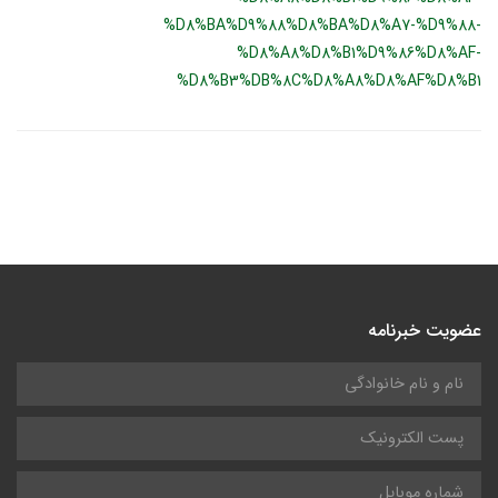
%D8%BA%D9%88%D8%BA%D8%A7-%D9%88-
%D8%A8%D8%B1%D9%86%D8%AF-
%D8%B3%DB%8C%D8%A8%D8%AF%D8%B1
عضویت خبرنامه