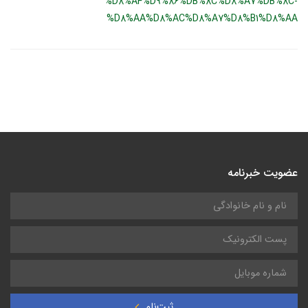
%D8%AF%D9%86%DB%8C%D8%A7%DB%8C-
%D8%AA%D8%AC%D8%A7%D8%B1%D8%AA
عضویت خبرنامه
ثبت‌نام