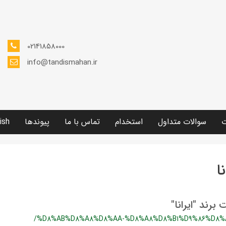
02141858000
info@tandismahan.ir
ت
سوالات متداول
استخدام
تماس با ما
پیوندها
ish
ا
 برند "ایرانا"
/%D8%AB%D8%A8%D8%AA-%D8%A8%D8%B1%D9%86%D8%