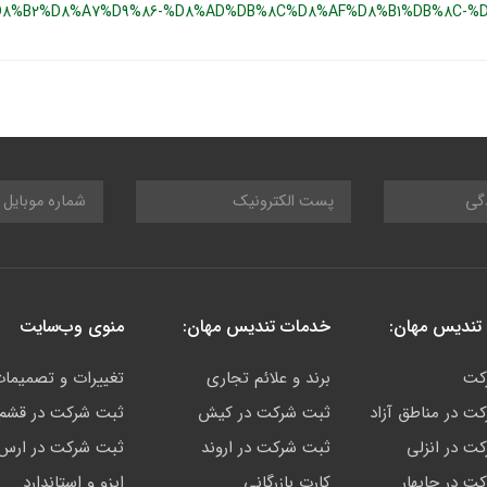
8%B2%D8%A7%D9%86-%D8%AD%DB%8C%D8%AF%D8%B1%DB%8C-%D
تندیس مهان:
خدمات تندیس مهان:
منوی وب‌سایت
کت
برند و علائم تجاری
تغییرات و تصمیما
ت در مناطق آزاد
ثبت شرکت در کیش
ثبت شرکت در قشم
ت در انزلی
ثبت شرکت در اروند
ثبت شرکت در ارس
ت در چابهار
کارت بازرگانی
ایزو و استاندارد