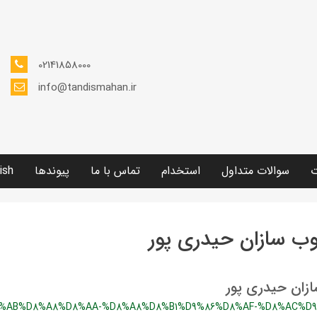
02141858000
info@tandismahan.ir
ت
سوالات متداول
استخدام
تماس با ما
پیوندها
ish
وب سازان حیدری پور
زان حیدری پور
%AB%D8%A8%D8%AA-%D8%A8%D8%B1%D9%86%D8%AF-%D8%AC%D9