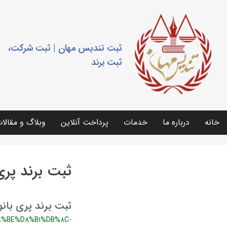
ثبت تندیس مهان | ثبت شرکت،
ثبت برند
خانه
درباره ما
خدمات
پرداخت آنلاین
وبلاگ و مقالا
ثبت برند پری
ثبت برند پری بانو
%BE%D8%B1%DB%8C-