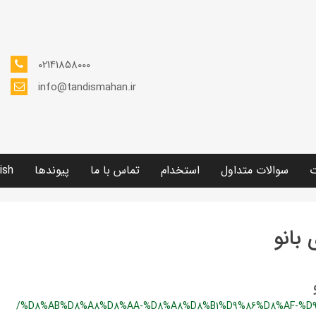
02141858000
info@tandismahan.ir
ت
سوالات متداول
استخدام
تماس با ما
پیوندها
ish
 بانو
/%D8%AB%D8%A8%D8%AA-%D8%A8%D8%B1%D9%86%D8%AF-%D9