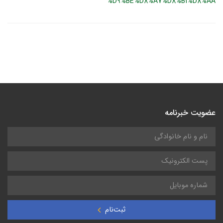
%D9%BE%D8%A7%D8%B1%D8%AA
عضویت خبرنامه
ثبت‌نام