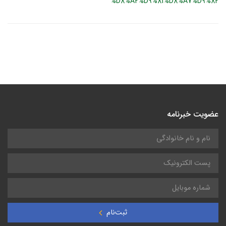
%D8%A2%D9%81%D8%A7%D9%82
عضویت خبرنامه
ثبت‌نام