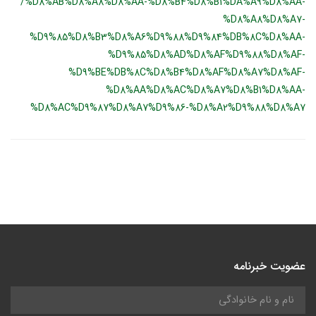
/%D8%AB%D8%A8%D8%AA-%D8%B4%D8%B1%DA%A9%D8%AA-
%D8%A8%D8%A7-
%D9%85%D8%B3%D8%A6%D9%88%D9%84%DB%8C%D8%AA-
%D9%85%D8%AD%D8%AF%D9%88%D8%AF-
%D9%BE%DB%8C%D8%B4%D8%AF%D8%A7%D8%AF-
%D8%AA%D8%AC%D8%A7%D8%B1%D8%AA-
%D8%AC%D9%87%D8%A7%D9%86-%D8%A2%D9%88%D8%A7
عضویت خبرنامه