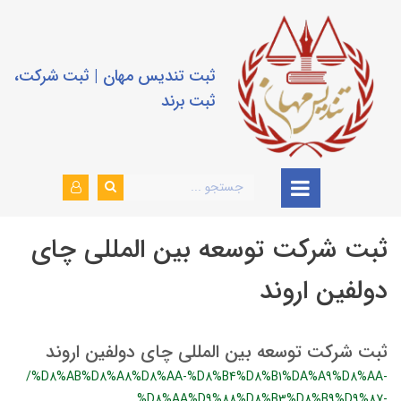
ثبت تندیس مهان | ثبت شرکت،
ثبت برند
ثبت شرکت توسعه بین المللی چای
دولفین اروند
ثبت شرکت توسعه بین المللی چای دولفین اروند
/%D8%AB%D8%A8%D8%AA-%D8%B4%D8%B1%DA%A9%D8%AA-
%D8%AA%D9%88%D8%B3%D8%B9%D9%87-