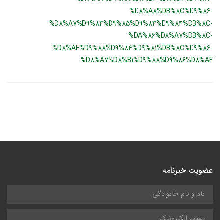
%D8%A8%DB%8C%D9%86-
%D8%A7%D9%84%D9%85%D9%84%D9%84%DB%8C-
%DA%86%D8%A7%DB%8C-
%D8%AF%D9%88%D9%84%D9%81%DB%8C%D9%86-
%D8%A7%D8%B1%D9%88%D9%86%D8%AF
عضویت خبرنامه