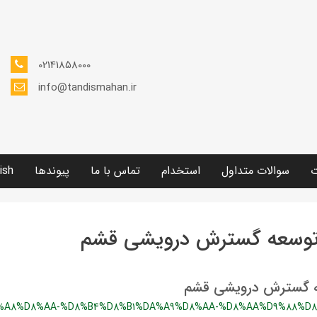
02141858000
info@tandismahan.ir
ت
سوالات متداول
استخدام
تماس با ما
پیوندها
ish
وسعه گسترش درویشی قشم
 گسترش درویشی قشم
%A8%D8%AA-%D8%B4%D8%B1%DA%A9%D8%AA-%D8%AA%D9%88%D8