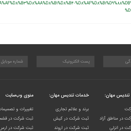
A%AF%D8%B3%D8%AA%D8%B1%D8%B4-%D8%AF%D8%B1%D9%88%DB
%D
تندیس مهان:
خدمات تندیس مهان:
منوی وب‌سایت
کت
برند و علائم تجاری
تغییرات و تصمیما
ت در مناطق آزاد
ثبت شرکت در کیش
ثبت شرکت در قشم
ت در انزلی
ثبت شرکت در اروند
ثبت شرکت در ارس