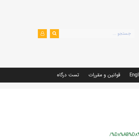
Engl
قوانین و مقررات
تست درگاه
/%D8%AB%D8