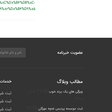
%8C%D8%B4%DB%8C-
9%82%D8%B4%D9%85
عضویت خبرنامه
مطالب وبلاگ
خدمات 
27 آبان
ویژگی های یک برند خوب
ثبت شر
1400
ثبت شرک
22
ثبت موسسه پردیس غنچه مهرگان
ثبت شرک