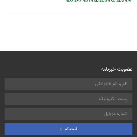
%D8%A7%D9%85%DB%8C%D8%AF
عضویت خبرنامه
ثبت‌نام