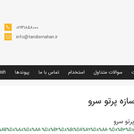
02141858000
info@tandismahan.ir
ت
سوالات متداول
استخدام
تماس با ما
پیوندها
ish
زه پرتو سرو
رتو سرو
%AB%D8%A8%D8%AA-%D8%B4%D8%B1%DA%A9%D8%AA-%D8%B3%D8