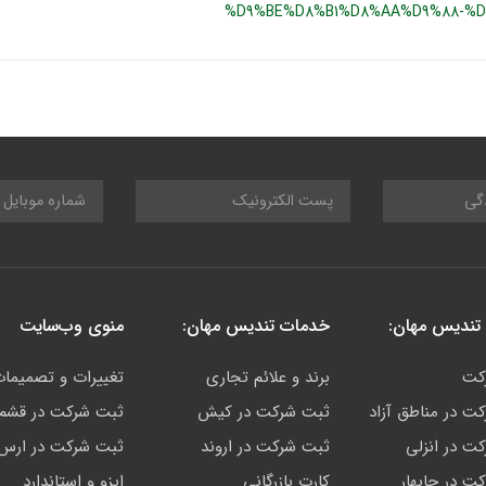
%D9%BE%D8%B1%D8%AA%D9%88-%D
تندیس مهان:
خدمات تندیس مهان:
منوی وب‌سایت
کت
برند و علائم تجاری
تغییرات و تصمیما
ت در مناطق آزاد
ثبت شرکت در کیش
ثبت شرکت در قشم
ت در انزلی
ثبت شرکت در اروند
ثبت شرکت در ارس
ت در چابهار
کارت بازرگانی
ایزو و استاندارد