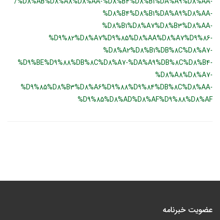
/%D8%AB%D8%A8%D8%AA-%D8%B4%D8%B1%DA%A9%D8%AA-
%D8%B4%D8%B1%DA%A9%D8%AA-
%D8%B1%D8%A7%D8%B3%D8%AA-
%D9%82%D8%A7%D9%85%D8%AA%D8%A7%D9%86-
%D8%A2%D8%B1%DB%8C%D8%A7-
%D9%BE%D9%88%DB%8C%D8%A7-%DA%A9%DB%8C%D8%B4-
%D8%A8%D8%A7-
%D9%85%D8%B3%D8%A6%D9%88%D9%84%DB%8C%D8%AA-
%D9%85%D8%AD%D8%AF%D9%88%D8%AF
عضویت خبرنامه