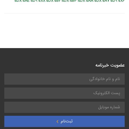
%D8%AE%D9%88%D8%B2%D8%B3%D8%AA%D8%A7%D9%86
عضویت خبرنامه
ثبت‌نام