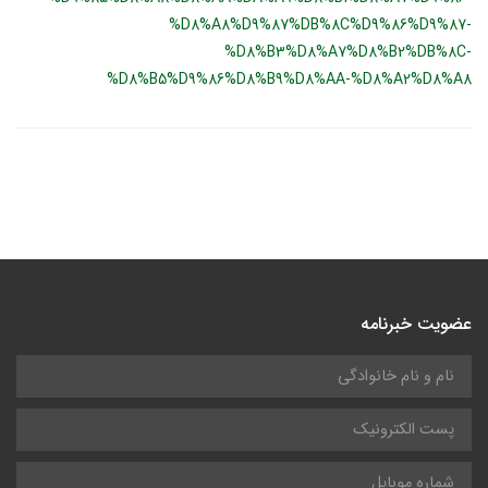
%D8%A8%D9%87%DB%8C%D9%86%D9%87-
%D8%B3%D8%A7%D8%B2%DB%8C-
%D8%B5%D9%86%D8%B9%D8%AA-%D8%A2%D8%A8
عضویت خبرنامه