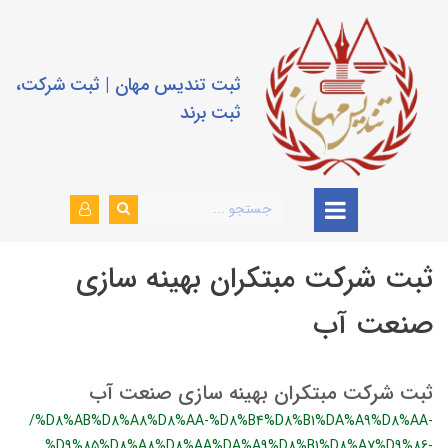
ثبت تندیس مهان | ثبت شرکت،
ثبت برند
ثبت شرکت مبتکران بهینه سازی
صنعت آب
ثبت شرکت مبتكران بهينه سازي صنعت آب
/%D8%AB%D8%A8%D8%AA-%D8%B4%D8%B1%DA%A9%D8%AA-
%D9%85%D8%A8%D8%AA%DA%A9%D8%B1%D8%A7%D9%86-