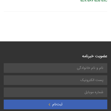
%D8%A7%DB%8C
عضویت خبرنامه
ثبت‌نام