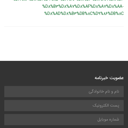
%D8%B3%D8%A7%D8%AF%D8%A7%D8%AA-
%D8%AD%D8%B3%DB%8C%D9%86%DB%8C
عضویت خبرنامه