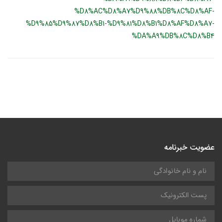
%D8%AC%D8%A7%D9%88%DB%8C%D8%AF-
%D9%85%D9%87%D8%B1-%D9%81%D8%B1%D8%AF%D8%A7-
%DA%A9%DB%8C%D8%B4
عضویت خبرنامه