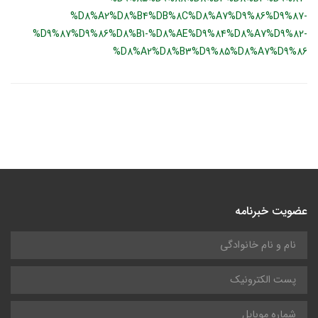
%D8%A2%D8%B4%DB%8C%D8%A7%D9%86%D9%87-
%D9%87%D9%86%D8%B1-%D8%AE%D9%84%D8%A7%D9%82-
%D8%A2%D8%B3%D9%85%D8%A7%D9%86
عضویت خبرنامه