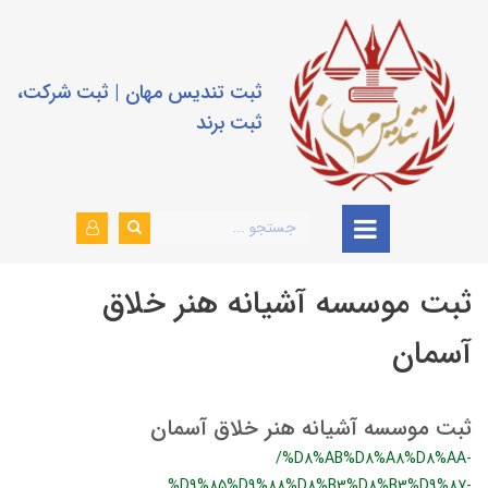
ثبت تندیس مهان | ثبت شرکت،
ثبت برند
ثبت موسسه آشیانه هنر خلاق
آسمان
ثبت موسسه آشیانه هنر خلاق آسمان
/%D8%AB%D8%A8%D8%AA-
%D9%85%D9%88%D8%B3%D8%B3%D9%87-