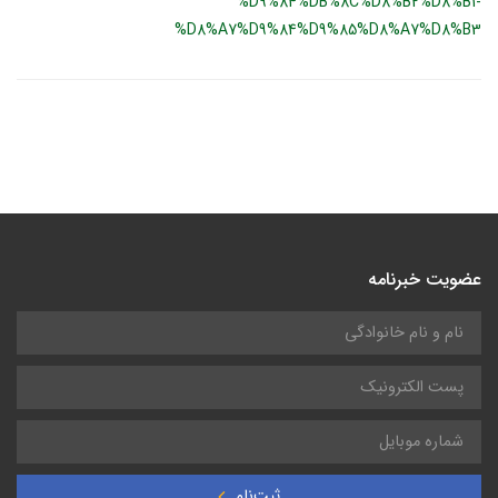
%D9%84%DB%8C%D8%B2%D8%B1-
%D8%A7%D9%84%D9%85%D8%A7%D8%B3
عضویت خبرنامه
ثبت‌نام