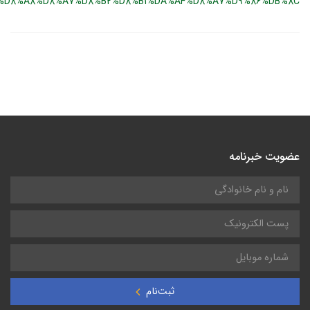
%D8%A8%D8%A7%D8%B2%D8%B1%DA%AF%D8%A7%D9%86%DB%8C
عضویت خبرنامه
ثبت‌نام