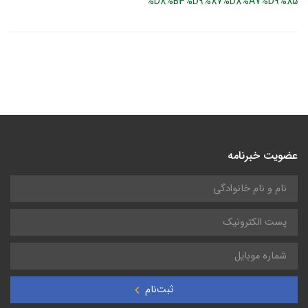
%D8%B3%D9%87%D8%A7%D9%85
عضویت خبرنامه
ثبت‌نام