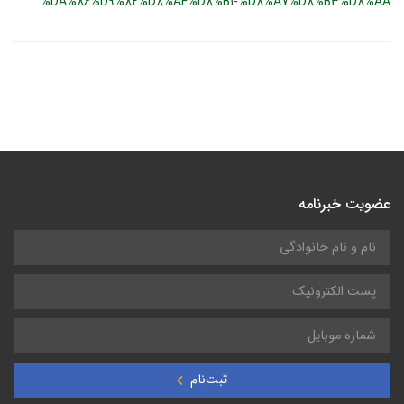
%DA%86%D9%82%D8%AF%D8%B1-%D8%A7%D8%B3%D8%AA
عضویت خبرنامه
ثبت‌نام