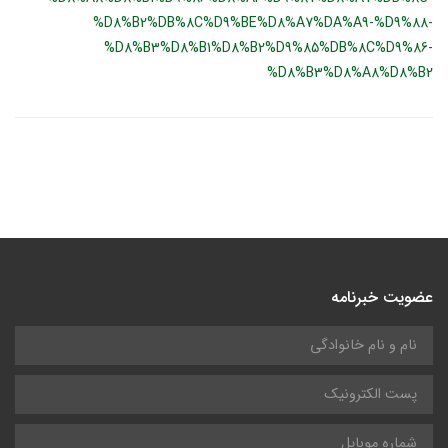
%D8%B2%DB%8C%D9%BE%D8%A7%DA%A9-%D9%88-
%D8%B3%D8%B1%D8%B2%D9%85%DB%8C%D9%86-
%D8%B3%D8%A8%D8%B2
عضویت خبرنامه