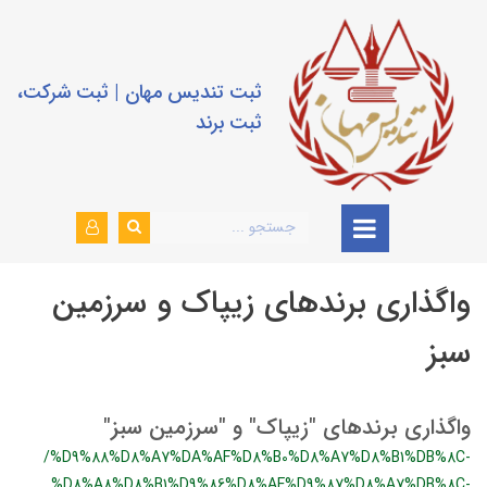
ثبت تندیس مهان | ثبت شرکت،
ثبت برند
واگذاری برندهای زیپاک و سرزمین
سبز
واگذاری برندهای "زیپاک" و "سرزمین سبز"
/%D9%88%D8%A7%DA%AF%D8%B0%D8%A7%D8%B1%DB%8C-
%D8%A8%D8%B1%D9%86%D8%AF%D9%87%D8%A7%DB%8C-