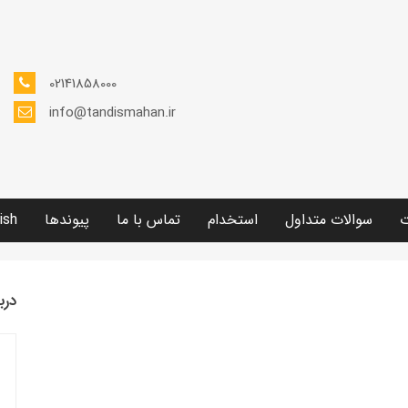
02141858000
info@tandismahan.ir
ت
سوالات متداول
استخدام
تماس با ما
پیوندها
ish
درب