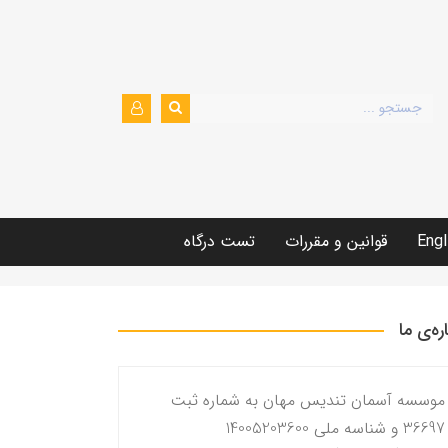
Engl
قوانین و مقررات
تست درگاه
اره‌ی ما
موسسه آسمان تندیس مهان به شماره ثبت
36697 و شناسه ملی 14005203600