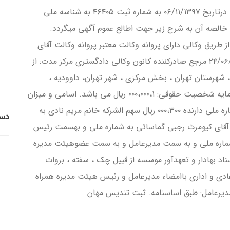
تاسيس موسسه غيرتجاري حقوقي منشور صلح گيتي درتاريخ ۰۶/۱۱/۱۳۹۷ به شماره ثبت ۴۶۴۰۵ به شناسه ملي
يده كه خالصه آن به شرح زير جهت اطالع عموم آگهي ميگردد.
 طريق وكالي داراي پروانه وكالت معتبر.پروانه وكالت آقاي
كيومرث رجبي گماسايي به شماره ۲۶۷۳۴مورخ ۲۴/۰۶/۱۳۹۷ مرجع صادركننده كانون وكالي دادگستري مركز مدت: از
، شهرستان تهران ، بخش مركزي ، شهر تهران، داووديه ،
خيابان دكتر علي شريعتي ، بن بست دكتر افضل سرمايه شخصيت حقوقي: ۰۰۰،۰۰۰،۱ ريال مي باشد. اسامي و ميزان
سهم الشركه شركا: آقايكيومرث رجبي گماسائي به شماره ملي دارنده ۰۰۰،۳۰۰ ريال سهم الشركه خانم مريم نادي به
دست
ه اولين مديران: آقاي كيومرث رجبي گماسائي به شماره ملي و بهسمت رئيس
شماره ملي و به سمت مديرعامل و به سمت عضوهيئت مديره
ناد بهادار و تعهدآور موسسه از قبيل چک ، سفته ، بروات
عادي و اداري باامضاء مديرعامل و رئيس هيئت مديره همراه
مديرعامل: طبق اساسنامه. ثبت تندیس مهان