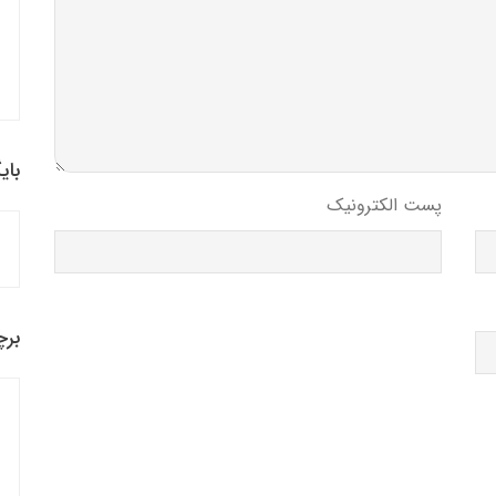
بای
پست الکترونیک
برچ