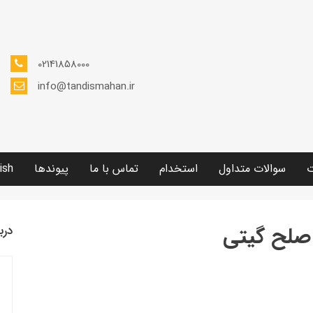
02141858000
info@tandismahan.ir
ت
سوالات متداول
استخدام
تماس با ما
پیوندها
ish
صلح گیتی
درب