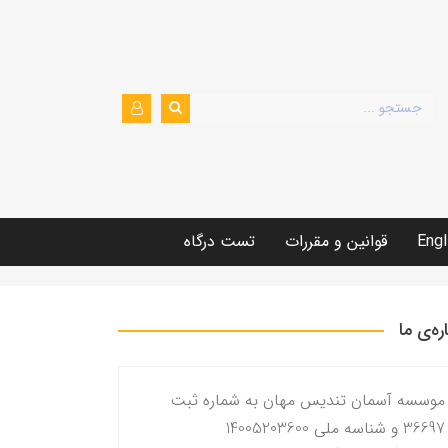
Engl
قوانین و مقررات
تست درگاه
اره‌ی ما
موسسه آسمان تندیس مهان به شماره ثبت
36697 و شناسه ملی 14005203600