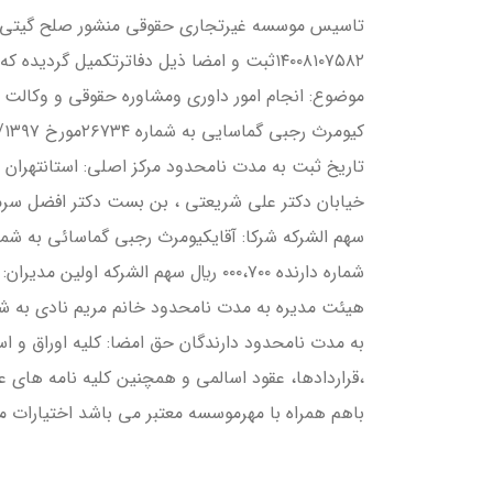
۱۴۰۰۸۱۰۷۵۸۲ثبت و امضا ذيل دفاترتكميل گرد
موضوع: انجام امور داوري ومشاوره حقوقي و وكالت از
تاريخ ثبت به مدت نامحدود مركز اصلي: استانتهران 
شماره دارنده ۰۰۰،۷۰۰ ريال سهم الشرك
هيئت مديره به مدت نامحدود خانم مريم نادي به 
به مدت نامحدود دارندگان حق امضا: كليه اوراق و اس
،قراردادها، عقود اسالمي و همچنين كليه نامه هاي 
باهم همراه با مهرموسسه معتبر مي باشد اختيارات 