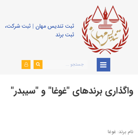
ثبت تندیس مهان | ثبت شرکت،
ثبت برند
واگذاری برندهای "غوغا" و "سیبدر"
نام برند: غوغا