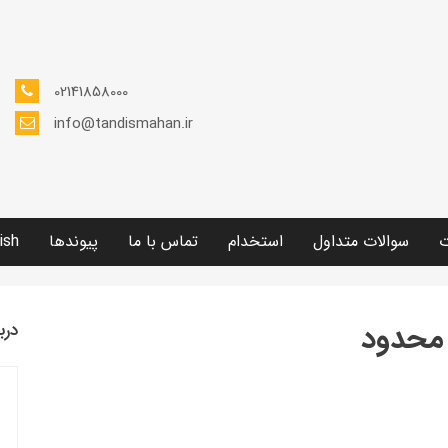
02141858000
info@tandismahan.ir
ت
سوالات متداول
استخدام
تماس با ما
پیوندها
ish
 محدود
درب