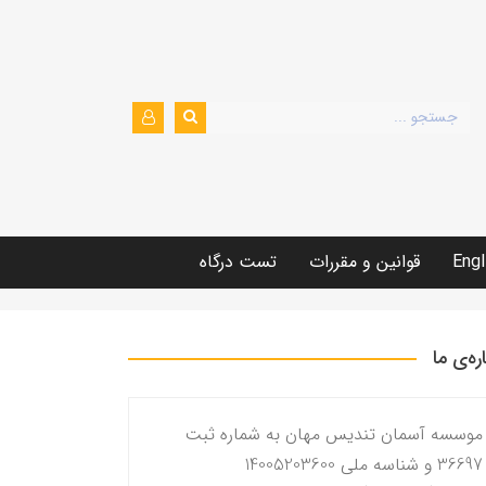
Engl
قوانین و مقررات
تست درگاه
اره‌ی ما
موسسه آسمان تندیس مهان به شماره ثبت
36697 و شناسه ملی 14005203600