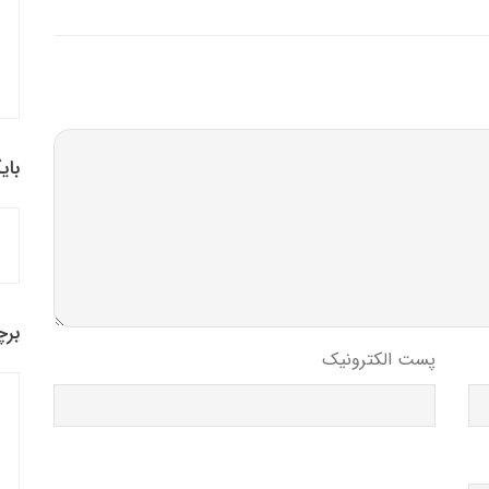
بای
برچ
پست الکترونیک