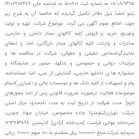
۰۸/۰۸/۱۳۹۵ به شماره ثبت ۵۰۰۶۰۱ به شناسه ملي ۱۴۰۰۶۲۸۲۲۶۹
ثبتو امضا ذيل دفاتر تكميل گرديده كه خالصه آن به شرح زير
جهت اطالع عموم آگهي مي گردد. موضوع شركت: تهيه و توليد
وتوزيع، خريد و فروش كليه كاالهاي مجاز داخلي و خارجي،
صادرات و واردات كليه كاالهاي مجاز بازرگاني، اخذ و اعطاي
نمايندگياشخاص حقيقي و حقوقي، شركت در مناقصه ها و
مزايدات دولتي و خصوصي و بانكها، حضور در نمايشگاه و
جشنواره ها ي داخليو خارجي، گشايش ال سي، اخذ ضمانتنامه،
وام و تسهيالت از كليه بانک ها و موسسات مالي و اعتباري )انجام
موضوعات فعاليت درصورت ضرورت قانوني پس از اخذ مجوزهاي
الزم(. مدت
شركت
: از تاريخ ثبت به مدت نامحدود مركز اصلي
شركت: تهران،كيلومتر۱۱ جاده مخصوص، خيابان جهاد جنوبي،
سردخانه مولتي فراست )سردخانه آزادي( كدپستي ۱۷۱۳۶۱۳۸۹۸
سرمايه شركت:مبلغ ۱۰۰۰۰۰۰۰۰ ريال منقسم به ۱۰۰ سهم ۱۰۰۰۰۰۰ ريالي