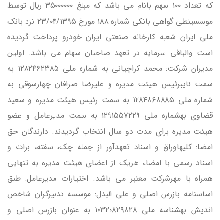
كه تعداد ۱۰۰ سهم بانام مي باشد كه مبلغ ۳۵۰۰۰۰۰۰ ريال توسط
موسسينطي گواهي بانكي شماره ۱۸۸ مورخ ۲۳/۰۴/۱۳۹۵ نزد بانک
ملي ايران شعبه كارخانه صنعتي ايران خودرو پرداخت گرديده
است والباقي سرمايه در تعهد صاحبان سهام مي باشد. اولين
مديران شركت: محمد كراچياني به شماره ملي ۱۲۸۲۴۶۲۳۸۵ به
سمت نايبرئيس هيئت مديره و عليرضا صرافان چهارسوقي به
شماره ملي ۱۲۸۴۸۶۸۸۸۵ به سمت رئيس هيئت مديره و سعيد
قضاوي بهشماره ملي ۱۲۹۱۵۵۷۲۲۹ به سمت مديرعامل و عضو
هيئت مديره براي مدت دو سال انتخاب گرديدند. دارندگان حق
امضا: كليهاوراق و اسناد تعهدآور از جمله چک، سفته، برات و
اسناد رسمي با امضاء هريک از اعضاي هيئت مديره به تنهايي
همراه با مهرشركت معتبر مي باشد. اختيارات مديرعامل: طبق
اساسنامه بازرس اصلي و علي البدل: موسسه تدبيرگران شاخص
انديش بهشناسه ملي ۱۰۳۲۰۸۲۹۸۲۸ به عنوان بازرس اصلي و