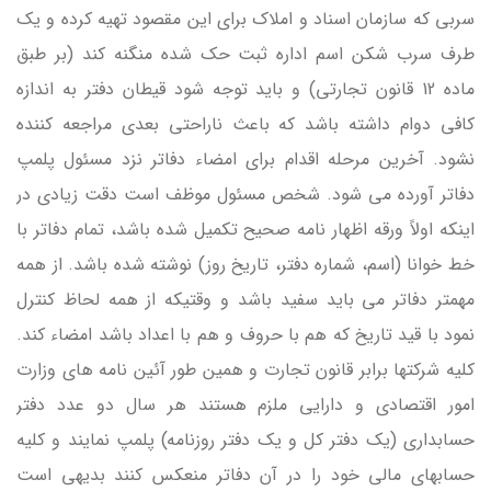
سربی كه سازمان اسناد و املاك برای این مقصود تهیه كرده و یك
طرف سرب شكن اسم اداره ثبت حك شده منگنه كند (بر طبق
ماده 12 قانون تجارتی) و باید توجه شود قیطان دفتر به اندازه
كافی دوام داشته باشد كه باعث ناراحتی بعدی مراجعه كننده
نشود. آخرین مرحله اقدام برای امضاء دفاتر نزد مسئول پلمپ
دفاتر آورده می شود. شخص مسئول موظف است دقت زیادی در
اینكه اولاً ورقه اظهار نامه صحیح تكمیل شده باشد، تمام دفاتر با
خط خوانا (اسم، شماره دفتر، تاریخ روز) نوشته شده باشد. از همه
مهمتر دفاتر می باید سفید باشد و وقتیكه از همه لحاظ كنترل
نمود با قید تاریخ كه هم با حروف و هم با اعداد باشد امضاء كند.
کلیه شركتها برابر قانون تجارت و همین طور آئین نامه های وزارت
امور اقتصادی و دارایی ملزم هستند هر سال دو عدد دفتر
حسابداری (یك دفتر كل و یك دفتر روزنامه) پلمپ نمایند و كلیه
حسابهای مالی خود را در آن دفاتر منعكس كنند بدیهی است