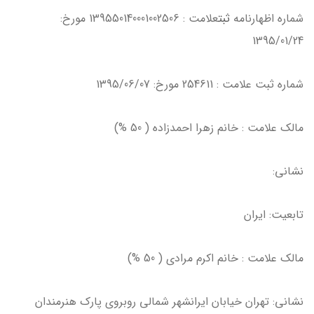
شماره اظهارنامه
ثبت
علامت : 139550140001002506 مورخ:
1395/01/24
شماره ثبت علامت : 254611 مورخ: 1395/06/07
مالك علامت : خانم زهرا احمدزاده ( 50 %)
نشاني:
تابعيت: ايران
مالك علامت : خانم اكرم مرادي ( 50 %)
نشاني: تهران خيابان ايرانشهر شمالي روبروي پارك هنرمندان