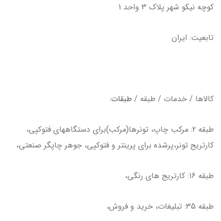
كوچه نيكو شهر پلاك 3 واحد 1
تابعيت: ايران
كالاها / خدمات / طبقه /
طبقات
:
طبقه 2: مركب چاپ، تونرها(مركب)براي دستگاههاي فتوكپي،
كارتريج تونر،پرشده براي پرينتر و فتوكپي، جوهر چاپگر صنعتي،
طبقه 16: كارتريج هاي رنگي،
طبقه 35: تبليغات، خريد و فروش،