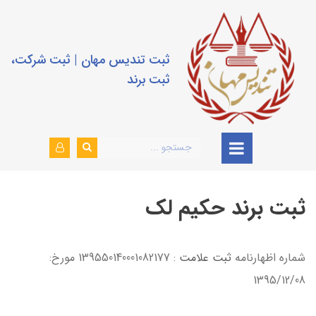
ثبت تندیس مهان | ثبت شرکت،
ثبت برند
ثبت برند حکیم لک
شماره اظهارنامه
ثبت علامت
: 139550140001082177 مورخ:
1395/12/08