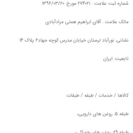
شماره ثبت علامت : 274021 مورخ: 1396/03/20
مالك علامت : آقاي ابراهيم همتي مرادآبادي
نشاني: نورآباد لرستان خيابان مدرس كوچه جهاد6 پلاك 14
تابعيت: ايران
كالاها / خدمات / طبقه / طبقات:
طبقه 5: روغن هاي دارويي،
طبقه 29: روغن هاي خوراكي،