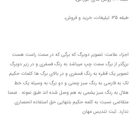
طبقه 35: تبليغات، خريد و فروش،
اجزاء علامت: تصوير دوبرگ كه برگي كه در سمت راست هست
بزرگتر از برگ سمت چپ ميباشد به رنگ فسفري و در زير دوبرگ
تصوير يك قطره به رنگ فسفري و در بالاي برگ ها كلمات حكيم
لك به فارسي به رنگ سبز چمني و دو برگ به وسيله يك خط
هلال به رنگ سبز يشمي به هم وصل شده اند طبق نمونه . ضمنا
متقاضي نسبت به كلمه حكيم بتنهايي حق استفاده انحصاري
ندارد. ثبت تندیس مهان