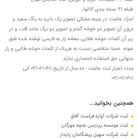
طبقه ۴۱ :بسته بندي کاالها،
اجزاء عالمت: در زمينه مشکي تصوير يک دايره به رنگ سفيد و
درون آن تصوير دو خوشه گندم و تصوير دو برگ مانند قلب و در
زير آن کلمات خوشه طلایی بنفشه زار به فارسي نوشته شده طبق
نمونه. ضمنا متقاضي نسبت به هريک از کلمات خوشه طاليي و زار
بتنهايي حق استفاده انحصاري ندارد.
مدت اعتبار ثبت عالمت : ده سال از تاريخ ۰۳/۰۲/۰۴۱۱ الي
۰۳/۰۲/۰۳۰۱
همچنین بخوانید...
ثبت شرکت آوازه فراست آفاق
ثبت موسسه پردیس غنچه مهرگان
ثبت شرکت سهيل پيشگامان پايدار