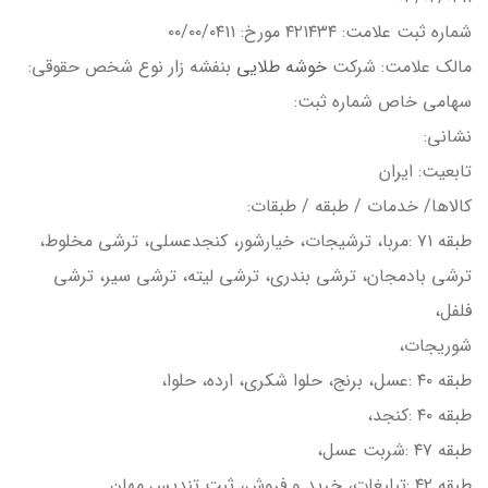
شماره ثبت علامت: ۴۲۱۴۳۴ مورخ: ۰۰/۰۰/۰۴۱۱
مالک علامت: شرکت
خوشه طلایی
بنفشه زار نوع شخص حقوقي:
سهامي خاص شماره ثبت:
نشاني:
تابعيت: ايران
کالاها/ خدمات / طبقه / طبقات:
طبقه ۷۱ :مربا، ترشيجات، خيارشور، کنجدعسلي، ترشي مخلوط،
ترشي بادمجان، ترشي بندري، ترشي ليته، ترشي سير، ترشي
فلفل،
شوريجات،
طبقه ۴۰ :عسل، برنج، حلوا شکري، ارده، حلوا،
طبقه ۴۰ :کنجد،
طبقه ۴۷ :شربت عسل،
طبقه ۴۲ :تبليغات، خريد و فروش، ثبت تندیس مهان