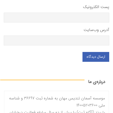
پست الکترونیک
آدرس وب‌سایت
ارسال دیدگاه
درباره‌ی ما
موسسه آسمان تندیس مهان به شماره ثبت 36697 و شناسه
ملی 14005203600
با برند (آگاه ثبت) با بیش از ده سال سابقه فعالیت درخشان