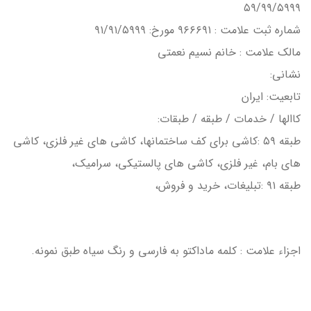
۵۹/۹۹/۵۹۹۹
شماره ثبت علامت : ۹۶۶۶۹۱ مورخ: ۹۱/۹۱/۵۹۹۹
مالک علامت : خانم نسيم نعمتی
نشاني:
تابعيت: ايران
كاالها / خدمات / طبقه / طبقات:
طبقه ۵۹ :كاشي براي كف ساختمانها، كاشي هاي غير فلزي، كاشي
هاي بام، غير فلزي، كاشي هاي پالستيكي، سراميک،
طبقه ۹۱ :تبليغات، خريد و فروش،
اجزاء علامت : كلمه ماداكتو به فارسي و رنگ سياه طبق نمونه.