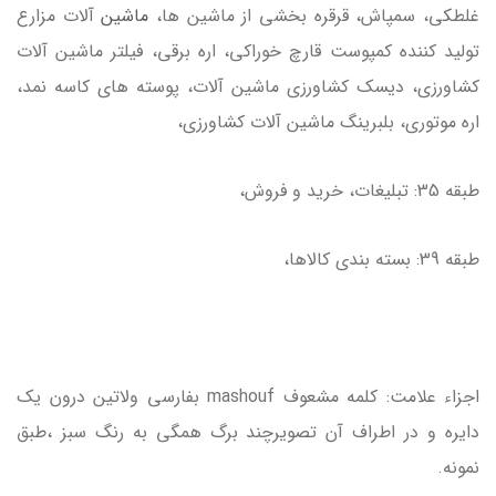
غلطكي، سمپاش، قرقره بخشي از ماشين ها،
ماشين
آلات مزارع
توليد كننده كمپوست قارچ خوراكي، اره برقي، فيلتر ماشين آلات
كشاورزي، ديسك كشاورزي ماشين آلات، پوسته هاي كاسه نمد،
اره موتوري، بلبرينگ ماشين آلات كشاورزي،
طبقه 35: تبليغات، خريد و فروش،
طبقه 39: بسته بندي كالاها،
اجزاء علامت: كلمه مشعوف mashouf بفارسي ولاتين درون يك
دايره و در اطراف آن تصويرچند برگ همگي به رنگ سبز ،طبق
نمونه.