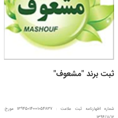
ثبت برند "مشعوف"
شماره اظهارنامه ثبت علامت : 139450140001054837 مورخ:
1394/11/12