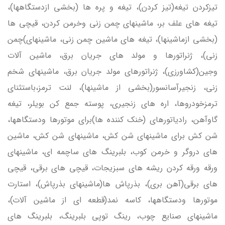
تيزكردن تيغه(تيز كردن)، تيغه و پره ها (بخشي ازدستگاهها)،
تيغه هاي علف بر، ماشينهاي چمن زني وخرمن كردن، قيچي ها
(بخشي ازماشينها)، تيغه هاي ماشين چمن زني، ماشينهاي)چمن
زني)، ژنراتورها و مولد هاي جريان برق، ماشين آلات
وجين(كشاورزي)، ژنراتورهاي مولد جريان برق، ماشينهاي شخم
زني، زنجيرآسانسور(بخشي از ماشينها)، لنت ترمز،باستثناي
ترمزخودروها، اره هاي زنجيري، پوسته جمع كن بويلر، تيغه
گاوآهن، رادياتورهاي (خنك كننده ها)براي موتورها ودستگاهها،
شن كش براي ماشينهاي شن كش، ماشينهاي شن كش، ماشين
هاي دروگر و خرمن كوب، بلبرينگ هاي ساچمه اي، ماشينهاي
ورقه ورقه كردن ريشه هاي سبزيجات، قيچي هاي برقي، قيچي
هاي برقي(آهن بري)، بذرپاش ها(ماشينهاي بذرپاش)، استارت
موتورها ودستگاهها، كاسه نمد(قطعه اي از ماشين آلات)،
ماشينهاي صنايع چوب، رينگ توپي بلبرينگ، بلبرينگ هاي