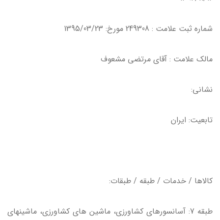
شماره ثبت علامت : 249308 مورخ: 1395/03/23
مالك علامت : آقاي مرتضي مشعوف
نشاني:
تابعيت: ايران
كالاها / خدمات / طبقه / طبقات:
طبقه 7: آسانسورهاي كشاورزي، ماشين هاي كشاورزي، ماشينهاي