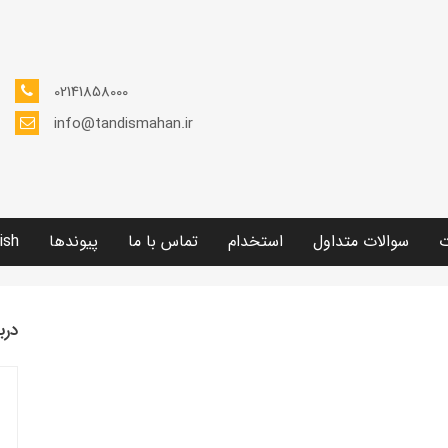
02141858000
info@tandismahan.ir
ت
سوالات متداول
استخدام
تماس با ما
پیوندها
ish
درب