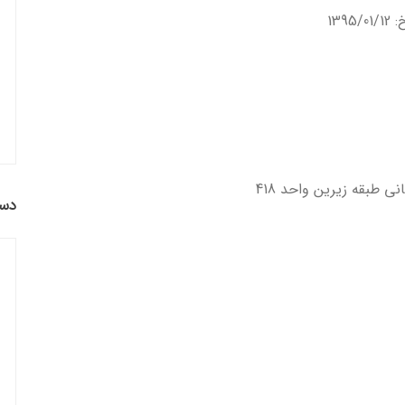
ني طبقه زيرين واحد 418
دست