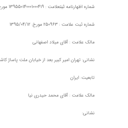
شماره اظهارنامه
ثبت
علامت : 139550140001000419 مورخ: 1395/01/12
شماره ثبت علامت : 250963 مورخ: 1395/04/12
مالك علامت : آقاي ميلاد اصفهاني
نشاني: تهران امير كبير بعد از خيابان ملت پاساژ كاشا
تابعيت: ايران
مالك علامت : آقاي محمد حيدري نيا
نشاني: