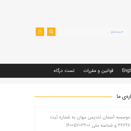
Engl
قوانین و مقررات
تست درگاه
اره‌ی ما
موسسه آسمان تندیس مهان به شماره ثبت
36697 و شناسه ملی 14005203600