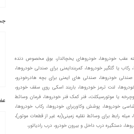
جس
، آيينه عقب خودروها، خودروهاي يخچالدار، بوق مخصوص دنده
ركاب يا گلگير خودروها، كمربندايمني براي صندلي خودروها،
صندلي خودروها، صندلي هاي ايمني براي بچه هادرخودرو،
دروها، لنت ترمز خودروها، باربند اسكي روي سقف خودرو،
چرخه يا موتورسيكلت، فنر كمك فنر خودروها، فرمان وسائط
عضو
، شاسي خودروها، پوشش وكاوربراي خودروها، ركاب خودروها،
ميله رابط براي وسائط نقليه زميني(به غير از قطعات موتور)،
روها، دستگيره درب داخل و بيرون خودرو، درب رادياتور،