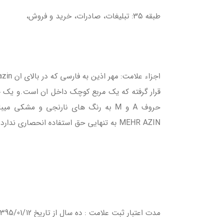
طبقه 35: تبليغات، صادرات، خريد و فروش،
قرار گرفته كه يك مربع كوچك داخل ان است.و يك خط
حروف A و M به رنگ هاي نارنجي و مشكي ميباشد.طبق نمونه.متقاضي نسبت
MEHR AZIN به تنهايي حق استفاده انحصاري ندارد.
مدت اعتبار ثبت علامت : ده سال از تاريخ 1395/01/12 الي 1405/01/12. ثبت تندیس مهان