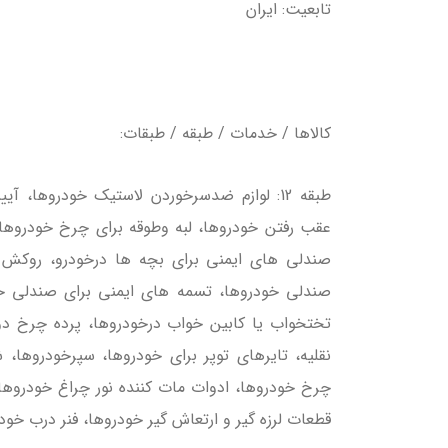
تابعيت: ايران
كالاها / خدمات / طبقه / طبقات:
طبقه 12: لوازم ضدسرخوردن لاستيك خودروها
عقب رفتن خودروها، لبه وطوقه براي چرخ خودروها، 
صندلي هاي ايمني براي بچه ها درخودرو، روكش 
صندلي خودروها، تسمه هاي ايمني براي صندلي خو
تختخواب يا كابين خواب درخودروها، پرده چرخ دو
نقليه، تايرهاي توپر براي خودروها، سپرخودروها
چرخ خودروها، ادوات مات كننده نور چراغ خودروها، 
قطعات لرزه گير و ارتعاش گير خودروها، فنر درب خود