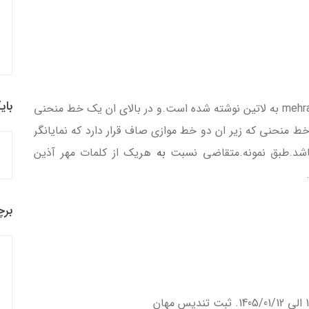
بای
اجزاء علامت: مهر اذين به فارسي كه در بالاي ان mehrazin به لاتين نوشته شده است.و در بالاي ان يك خط منحني
 منحني كه زير ان دو خط موازي صاف قرار دارد كه نمايانگر
به
هريك از كلمات مهر آذين
برچ