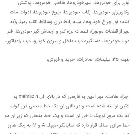
توپر براي خودروها، سپرخودروها، شاسي خودروها، پوشش
وكاوربراي خودروها، ركاب خودروها، چرخ خودروها، ادوات مات
كننده نور چراغ خودروها، ميله رابط براي وسائط نقليه زميني(به
غير از قطعات موتور)، قطعات لرزه گير و ارتعاش گير خودروها، فنر
درب خودروها، دستگيره درب داخل و بيرون خودرو، درب رادياتور،
طبقه 35: تبليغات، صادرات، خريد و فروش،
اجزاء علامت: مهر اذين به فارسي كه در بالاي ان mehrazin به
لاتين نوشته شده است.و در بالاي ان يك خط منحني قرار گرفته
كه يك مربع كوچك داخل ان است.و يك خط منحني كه زير ان دو
خط موازي صاف قرار دارد كه نمايانگر حروف A و M به رنگ هاي