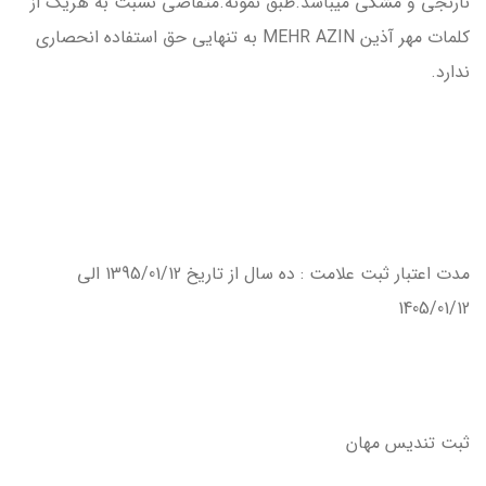
نارنجي و مشكي ميباشد.طبق نمونه.متقاضي نسبت به هريك از
كلمات مهر آذين MEHR AZIN به تنهايي حق استفاده انحصاري
ندارد.
مدت اعتبار ثبت علامت : ده سال از تاريخ 1395/01/12 الي
1405/01/12
ثبت تندیس مهان