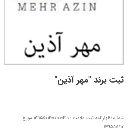
ثبت برند "مهر آذین"
شماره اظهارنامه ثبت علامت : 139550140001000419 مورخ:
1395/01/12