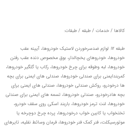
كالاها / خدمات / طبقه / طبقات:
طبقه 12: لوازم ضدسرخوردن لاستيك خودروها، آيينه عقب
خودروها، خودروهاي يخچالدار، بوق مخصوص دنده عقب رفتن
خودروها، لبه وطوقه براي چرخ خودروها، ركاب يا گلگير خودروها،
كمربندايمني براي صندلي خودروها، صندلي هاي ايمني براي بچه
ها درخودرو، روكش صندلي خودروها، صندلي هاي ايمني براي
بچه هادرخودرو، صندلي خودروها، تسمه هاي ايمني براي صندلي
خودروها، لنت ترمز خودروها، باربند اسكي روي سقف خودرو،
تختخواب يا كابين خواب درخودروها، پرده چرخ دوچرخه يا
موتورسيكلت، فنر كمك فنر خودروها، فرمان وسائط نقليه، تايرهاي