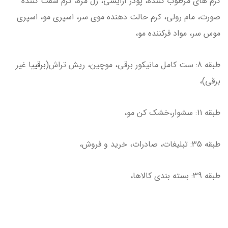
كرم هاي مرطوب كننده، پودر آرايشي، ژل مژه، كرم سفت كننده
صورت، مام رولي، كرم حالت دهنده موي سر، اسپري مو، اسپري
موس سر، مواد فركننده مو،
طبقه 8: ست كامل مانيكور برقي، موچين، ريش تراش(
برقي
يا غير
برقي)،
طبقه 11: سشوار،خشك كن مو،
طبقه 35: تبليغات، صادرات، خريد و فروش،
طبقه 39: بسته بندي كالاها،