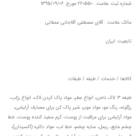
شماره ثبت علامت : 260550 مورخ: 1395/09/06
مالك علامت : آقاي مصطفي آقاجاني ممقاني
تابعيت: ايران
كالاها / خدمات / طبقه / طبقات:
طبقه 3: لاك ناخن، انواع عطر، مواد پاك كردن لاك، انواع رژلب،
رژگونه، رنگ مو، مواد موبر، شير پاك كن براي مصارف آرايشي،
مواد آرايشي براي مراقبت از پوست، كرم سفيد كننده پوست، خط
چشم مايع، ريمل، سايه چشم، خط لب، مواد دكلره (اكسيدان)،