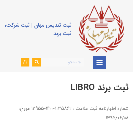
ثبت تندیس مهان | ثبت شرکت،
ثبت برند
ثبت برند LIBRO
شماره اظهارنامه ثبت علامت : 139550140001035862 مورخ:
1395/06/08