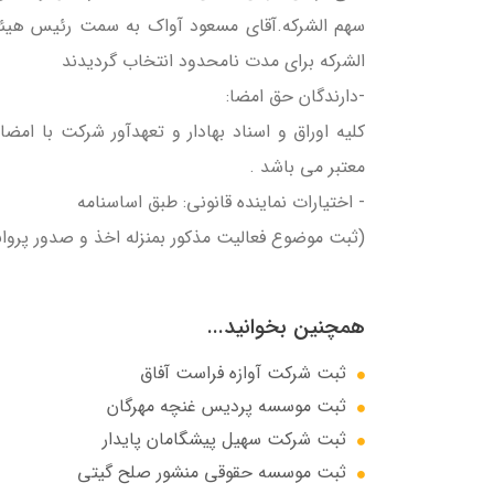
الشركه برای مدت نامحدود انتخاب گردیدند
-دارندگان حق امضا:
کليه اوراق و اسناد بهادار و تعهدآور شرکت با ام
معتبر مي باشد .
- اختيارات نماينده قانوني: طبق اساسنامه
(ثبت موضوع فعالیت مذکور بمنزله اخذ و صدور پروا
همچنین بخوانید...
ثبت شرکت آوازه فراست آفاق
ثبت موسسه پردیس غنچه مهرگان
ثبت شرکت سهيل پيشگامان پايدار
ثبت موسسه حقوقی منشور صلح گیتی