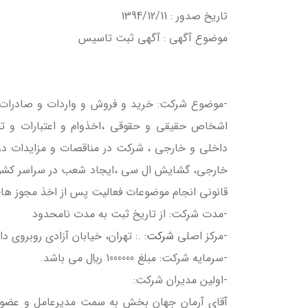
تاريخ صدور : 1394/12/11
موضوع آگهی : آگهي ثبت تاسيس
-موضوع شركت: خريد و فروش و واردات و صادرات تولي
اشخاص حقيقي و حقوقي ،اخذوام و اعتبارات و تسه
داخلي و خارجي ، شرکت در مناقصات و مزايدات د
خارجي، گشايش ال سي ،ايجاد شعب در سراسر کشور،
قانونی انجام موضوعات فعالیت پس از اخذ مجوز های 
-مدت شركت: از تاریخ ثبت به مدت نامحدود
-مركز اصلي
شركت
: .: تهران، خيابان آزادي روبروي دانشگاه ش
-سرمايه شركت: مبلغ 1000000 ريال مي باشد.
-اولين مديران شركت: