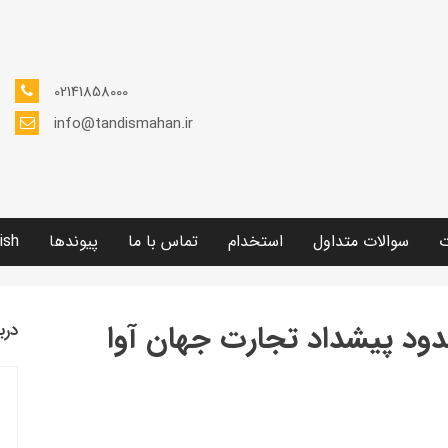
02141858000
info@tandismahan.ir
ت
سوالات متداول
استخدام
تماس با ما
پیوندها
ish
د پیشداد تجارت جهان آوا
درب