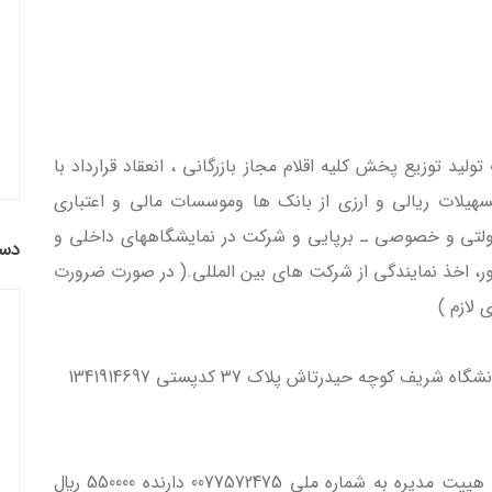
د توزيع پخش کليه اقلام مجاز بازرگاني ، انعقاد قرارداد با
يلات ريالي و ارزي از بانک ها وموسسات مالي و اعتباري
ولتي و خصوصي ـ برپايي و شرکت در نمايشگاههاي داخلي و
دست
 اخذ نمايندگي از شرکت هاي بين المللي.( در صورت ضرورت
لازم )
ريف کوچه حيدرتاش پلاک 37 کدپستي 1341914697
آقاي آرمان جهان بخش به سمت مديرعامل و عضو هییت مدیره به شماره ملي 0077572475 دارنده 550000 ريال