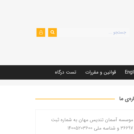
Engl
قوانین و مقررات
تست درگاه
اره‌ی ما
موسسه آسمان تندیس مهان به شماره ثبت
36697 و شناسه ملی 14005203600