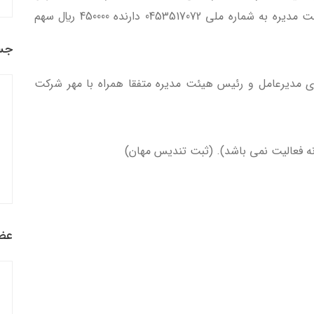
سهم الشركه.آقاي مسعود آواک به سمت رئيس هيئت مديره به شماره ملي 0453517072 دارنده 450000 ريال سهم
جس
ضاي مديرعامل و رئيس هيئت مديره متفقا همراه با مهر شرکت
نه فعالیت نمی باشد). (ثبت تندیس مهان)
عضو