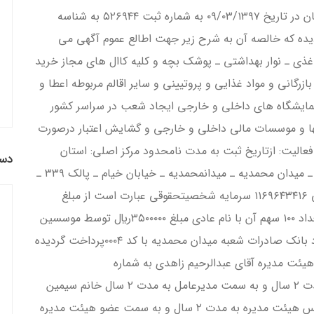
سهامي خاص بهداشت صنعت دوستان در تاريخ ۰۹/۰۳/۱۳۹۷ به شماره ثبت ۵۲۶۹۴۴ به شناسه
تكميل گرديده كه خالصه آن به شرح زير جهت اطالع عموم آگهي مي
غذي ـ نوار بهداشتي ـ پوشک بچه و كليه كاال هاي مجاز خريد
بازرگاني و مواد غذايي و پروتييني و ساير اقالم مربوطه اعطا و
مايشگاه هاي داخلي و خارجي ايجاد شعب در سراسر كشور
کها و موسسات مالي داخلي و خارجي و گشايش اعتبار درصورت
فعاليت: ازتاريخ ثبت به مدت نامحدود مركز اصلي: استان
دست
تهران ـ شهرستان تهران ـ بخش مركزي ـ شهر تهران ـ ميدان محمديه ـ ميدانمحمديه ـ خيابان خيام ـ پالک ۳۳۹ ـ
ساختمان برليان ـ طبقه زيرزمين ـ واحد ۳۵ كدپستي ۱۱۶۹۶۴۳۴۱۶ سرمايه شخصيتحقوقي عبارت است از مبلغ
۱۰۰۰۰۰۰۰ ريال نقدي منقسم به ۱۰۰ سهم ۱۰۰۰۰۰ ريالي تعداد ۱۰۰ سهم آن با نام عادي مبلغ ۳۵۰۰۰۰۰ريال توسط موسسين
طي گواهي بانكي شماره ۴/۷۴ مورخ ۲۹/۰۲/۱۳۹۷ نزد بانک صادرات شعبه ميدان محمديه با كد ۰۰۰۴پرداخت گرديده
يئت مديره آقاي عبدالرحيم زاهدي به شماره
ملي۰۰۳۵۹۳۴۱۶۶و به سمت عضو هيئت مديره به مدت ۲ سال و به سمت مديرعامل به مدت ۲ سال خانم سيمين
قرينه به شماره ملي۰۰۵۹۴۶۰۹۴۶و به سمت نايب رئيس هيئت مديره به مدت ۲ سال و به سمت عضو هيئت مديره