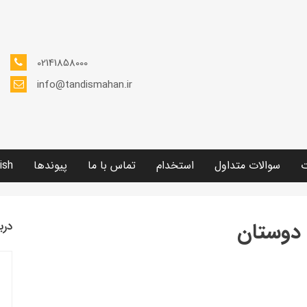
02141858000
info@tandismahan.ir
ت
سوالات متداول
استخدام
تماس با ما
پیوندها
ish
دوستان
درب