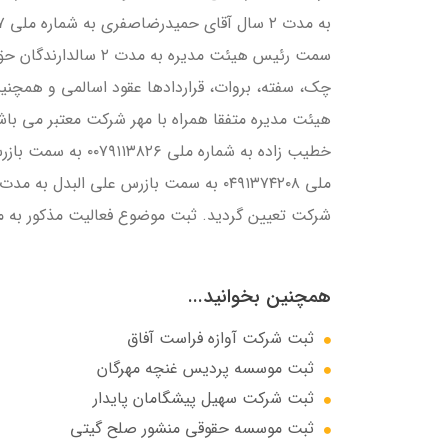
سمت رئيس هيئت مديره به
چک، سفته، بروات، قراردادها عقود اسالمي و همچنين
هيئت مديره متفقا همراه با مهر شركت معتبر مي باش
خطيب زاده به شماره
ملي ۰۴۹۱۳۷۴۲۰۸ به سمت بازرس علي البدل
شركت تعيين گرديد. ثبت موضوع فعاليت مذكور به من
همچنین بخوانید...
ثبت شرکت آوازه فراست آفاق
ثبت موسسه پردیس غنچه مهرگان
ثبت شرکت سهيل پيشگامان پايدار
ثبت موسسه حقوقی منشور صلح گیتی