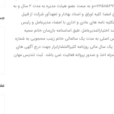
به مدت ۲ سال آقاي حميدرضاصفري به شماره ملي ۰۰۷۶۵۸۵۶۹۷و به سمت عضو هيئت مديره به مدت ۲ سال و به
 مدت ۲ سالدارندگان حق امضا: كليه اوراق و اسناد بهادار و تعهدآور شركت از قبيل
جس
كليه نامه هاي عادي و اداري با امضاء مديرعامل و رئيس
د اختياراتمديرعامل: طبق اساسنامه بازرسان خانم سميه
 ملي ۰۰۷۹۱۱۳۸۲۶ به سمت بازرس اصلي به مدت يک سالمالي خانم زينب محجوبي به شماره
 به مدت يک سال مالي روزنامه كثيراالنتشارابرار جهت درج آگهي هاي
زله اخذ و صدور پروانه فعاليت نمي باشد. ثبت تندیس مهان
عضو