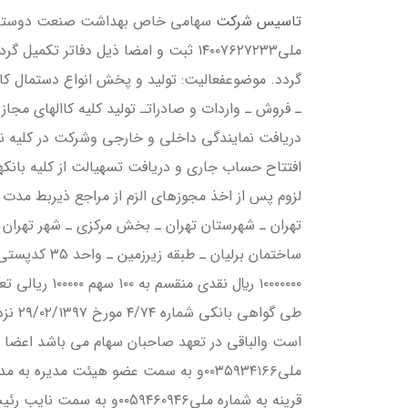
تاسيس شركت
ملي۱۴۰۰۷۶۲۷۲۳۳ ثبت و امضا ذيل دفاتر 
گردد. موضوعفعاليت: توليد و پخش انواع دستمال كا
ـ فروش ـ واردات و صادراتـ توليد كليه كاالهاي مجاز 
دريافت نمايندگي داخلي و خارجي وشركت در كليه ن
افتتاح حساب جاري و دريافت تسهيالت از كليه بان
لزوم پس از اخذ مجوزهاي الزم از مراجع ذيربط مدت 
است والباقي در تعهد صاحبان سهام مي باشد اعضا ه