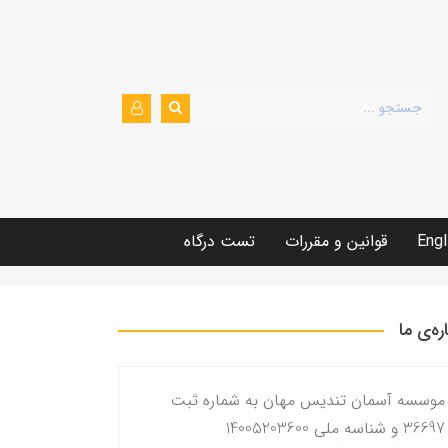
Engl
قوانین و مقررات
تست درگاه
اره‌ی ما
موسسه آسمان تندیس مهان به شماره ثبت
36697 و شناسه ملی 14005203600