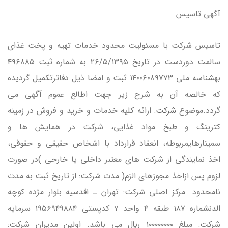
آگهي تاسيس
تاسيس شركت با مسئوليت محدود خدمات تهيه و پخت غذاي
سالمت دوردست در تاريخ ۲۶/۵/۱۳۹۵ به شماره ثبت ۴۹۶۸۸۵
بهشناسه ملي ۱۴۰۰۶۰۸۹۷۷۳ ثبت و امضا ذيل دفاترتكميل گرديده
كه خالصه آن به شرح زير جهت اطالع عموم آگهي مي
گردد.موضوع
شركت
: ارائه كليه خدمات و خريد و فروش در زمينه
كترينگ و طبخ مواد غذايي، شركت در همايش ها و
سمينارهايمربوطه، انعقاد قرارداد با اشخاص حقيقي و حقوقي،
اخذ نمايندگي از شركت هاي معتبر داخلي يا خارجي )در صورت
لزوم پس ازاخذ مجوزهاي الزم( مدت شركت: از تاريخ ثبت به مدت
نامحدود. مركز اصلي شركت: تهران ـ اقدسيه بلوار مژده كوچه
الدنشماره ۱۸۷ طبقه ۴ واحد ۷ كدپستي ۱۹۵۶۹۴۹۸۸۴ سرمايه
شركت: مبلغ ۱۰۰۰۰۰۰۰۰ ريال مي باشد. اولين مديران شركت: