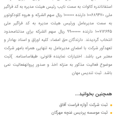
استفاناندره كالوات به سمت نايب رئيس هيئت مديره به كد فراگير
ملي ۱۰۰۶۸۹۴۷۰ دارنده ۱۰۰۰۰۰۰ ريال سهم الشركه و هروه كلودكوتورر
به سمت مديرعامل ورئيس هيئت مديره به كد فراگير ملي
۱۰۰۷۱۲۶۴۵ دارنده ۹۹۰۰۰۰۰۰ ريال سهم الشركه براي مدتنامحدود
انتخاب گرديدند. دارندگان حق امضاء: كليه اوراق و اسناد بهادار و
تعهدآور شركت با امضاي مديرعامل به تنهايي همراه بامهر شركت
معتبر مي باشد. اختيارات نماينده قانوني:
طبق
اساسنامه. )ثبت
موضوع فعاليت مذكور به منزله اخذ و صدور پروانهفعاليت نمي
باشد. ثبت تندیس مهان
همچنین بخوانید...
ثبت شرکت آوازه فراست آفاق
ثبت موسسه پردیس غنچه مهرگان