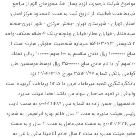
موضوع شركت درصورت لزوم پساز اخذ مجوزهاي الزم از مراجع
ذيربط مدت فعاليت: از تاريخ ثبت به مدت نامحدود مركز اصلي:
استان تهران - شهرستان تهران -بخش مركزي - شهر تهران-محله
سيدخندان-خيابان عطار-خيابان چلچله-پالک ۴-طبقه همكف-واحد
۲ كدپستي۱۵۴۱۶۳۶۷۱۳ سرمايه شخصيت حقوقي عبارت است از
مبلغ ۱۰۰۰۰۰۰۰۰ ريال نقدي منقسم به ۱۰۰ سهم ۱۰۰۰۰۰۰ ريالي تعداد
۱۰۰سهم آن با نام عادي مبلغ ۳۵۰۰۰۰۰۰ ريال توسط موسسين طي
گواهي بانكي شماره ۳۵۱۴۲/۹۷ مورخ ۱۲/۰۴/۱۳۹۷ نزد
بانکگردشگري شعبه ميرداماد غربي با كد۱۱۲ پرداخت گرديده است
والباقي در تعهد صاحبان سهام مي باشد اعضا هيئت مديره
خانمسهيال حسن زاده به شماره ملي ۰۰۱۰۲۱۱۴۸۹و به سمت نايب
رئيس هيئت مديره به مدت ۲ سال خانم بهاره ابراهيمي به شماره
ملي۰۰۱۲۹۱۴۱۳۴و به سمت مديرعامل به مدت ۲ سال و به سمت
عضو هيئت مديره به مدت ۲ سال خانم آناهيتا مافي باالني به