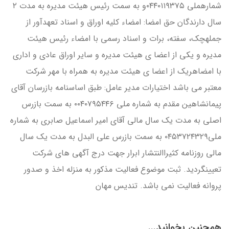
شمارهملي ۰۴۴۰۱۱۹۳۷۵و به سمت رئيس هيئت مديره به مدت ۲
سال دارندگان حق امضا: امضاء كليه اوراق و اسناد تعهدآور از
جملهچک، سفته، برات و اسناد رسمي با امضاء رئيس هيئت
مديره و يكي از اعضا ي هيئت مديره و ساير اوراق عادي و اداري
با امضاهريک از اعضا ي هيئت مديره به همراه با مهر شركت
معتبر مي باشد اختيارات مدير عامل: طبق اساسنامه بازرسان آقاي
پيمانشاهين مقدم به شماره ملي ۰۰۴۰۷۹۵۴۴۶ به سمت بازرس
اصلي به مدت يک سال مالي آقاي امير اسماعيل صابري به شماره
ملي۰۴۵۳۷۲۴۳۲۹ به سمت بازرس علي البدل به مدت يک سال
مالي روزنامه كثيراالنتشار ابرار جهت درج آگهي هاي شركت
تعيينگرديد. ثبت موضوع فعاليت مذكور به منزله اخذ و صدور
پروانه فعاليت نمي باشد. تندیس مهان
همچنین بخوانید...