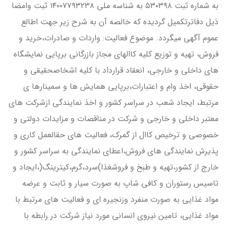
به شماره ثبت ۵۳۰۳۹۸ به شناسه ملي ۱۴۰۰۷۷۹۳۲۳۸ ثبت وامضا
ذيل دفاترتكميل گرديده كه خالصه آن به شرح زير جهت اطالع
عموم آگهي ميگردد. موضوع فعاليت: واردات و صادرات،خريد و
فروش، تهيه و توزيع كليه كاالهاي مجاز بازرگاني برپايي نمايشگاه
هاي داخلي و خارجي، انعقاد قرارداد با كليه اشخاصحقيقي و
حقوقي، اخذ وام و اعتبارات،برپايي همايش ها و سمينارها ي
مرتبط، ايجاد شعب در سراسر كشور و اخذ نمايندگي ازشركت هاي
معتبر داخلي و خارجي و شركت در مناقصات و مزايدات دولتي و
خصوصي و ترخيص كاال از گمرک، فعاليت هاي حقالعمل كاري و
پذيرش نمايندگي هاي فروش،اعطاي نمايندگي به سراسر كشور و
خارج از كشور،تهيه و طبخ و فروشغذا)سرد،گرم،كيترينگ(،ايجاد و
تاسيس رستوران و كافي شاپ به صورت سيار و ثابت و عرضه
مواد غذايي به صورت منفرد وزنجيره اي و فعاليت هاي مرتبط با
مواد غذايي، تامين نيروي انساني مورد نياز شركت در رابطه با