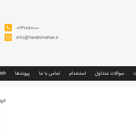
02141858000
info@tandismahan.ir
ت
سوالات متداول
استخدام
تماس با ما
پیوندها
ish
درب