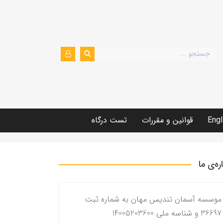
Engl
قوانین و مقررات
تست درگاه
اره‌ی ما
موسسه آسمان تندیس مهان به شماره ثبت
36697 و شناسه ملی 14005203600