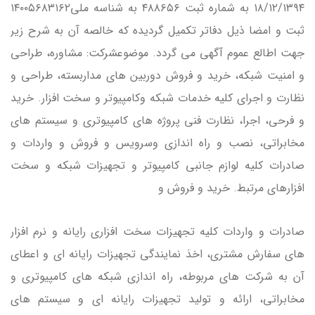
۱۸/۱۲/۱۳۹۴ به شماره ثبت ۴۸۸۶۵۶ به شناسه ملي۱۴۰۰۵۶۸۳۱۶۲
ثبت و امضا ذيل دفاتر تكميل گرديده كه خالصه آن به شرح زير
جهت اطالع عموم آگهي مي گردد. موضوعشركت: مشاوره، طراحي
و امنيت شبكه، خريد و فروش دوربين هاي مداربسته، طراحي و
نظارت و اجراي كليه خدمات شبكه وكامپيوتر و سخت افزار. خريد
و فرحي، اجرا، نظارت فني پروژه هاي كامپيوتري و سيستم هاي
مخابراتي، نصب و راه اندازي وسرويس و فروش و واردات و
صادرات كليه لوازم جانبي كامپيوتر و تجهيزات شبكه و سخت
افزارهاي مرتبط. خريد و فروش و
صادرات و واردات كليه تجهيزات سخت افزاري رايانه و نرم افزار
هاي سفارش مشتري، اخذ نمايندگي تجهيزات رايانه اي و اعطاي
آن به شركت هاي مربوطه، راه اندازي شبكه هاي كامپيوتري و
مخابراتي، ارائه و توليد تجهيزات رايانه اي و سيستم هاي