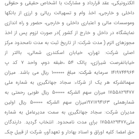
الكترونيكي، عقد قرارداد و مشاركت با اشخاص حقيقي و حقوقي
داخلي و خارجي، اخذ وام و تسهيالت ريالي و ارزي از بانكها
وموسسات مالي و اعتباري داخلي و خارجي، حضور و راه اندازي
نمايشگاه در داخل و خارج از كشور )در صورت لزوم پس از اخذ
مجوزهاي الزم.( مدت شركت: از تاريخ ثبت به مدت نامحدود مركز
اصلي شركت: تهران، خيابان اسكندري شمالي، باالتر از
خيابانفرصت شيرازي، پالک ۵۴ ،طبقه دوم، واحد ۷ كد پ
۱۴۱۹۷۴۴۹۶۴ سرمايه
شركت
: مبلغ ۱۰۰۰۰۰۰ ريال مي باشد. ميزان
سهمالشركه هر يک از شركاء: سجاد جهانگيري به شماره ملي
۱۷۵۵۸۲۹۴۷۷ ميزان سهم الشركه ۵۰۰۰۰۰ ريال طوبي رحمتي به
شمارهملي ۱۹۷۱۷۹۴۱۶۳ميزان سهم الشركه ۵۰۰۰۰۰ ريال اولين
مديران شركت: سجاد جهانگيري به سمت مديرعامل به شماره
ملي۱۷۵۵۸۲۹۴۷۷ براي مدت نامحدود. انتخاب گرديد. دارندگان
حق امضا: كليه اوراق و اسناد بهادار و تعهدآور، شركت از قبيل چکـ