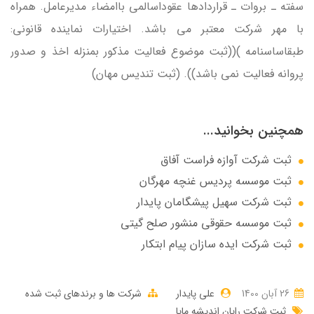
سفته ـ بروات ـ قراردادها عقوداسالمي باامضاء مديرعامل. همراه
با مهر شركت معتبر مي باشد. اختيارات نماينده قانوني:
طبقاساسنامه )((ثبت موضوع فعاليت مذكور بمنزله اخذ و صدور
پروانه فعاليت نمي باشد)). (ثبت تندیس مهان)
همچنین بخوانید...
ثبت شرکت آوازه فراست آفاق
ثبت موسسه پردیس غنچه مهرگان
ثبت شرکت سهيل پيشگامان پايدار
ثبت موسسه حقوقی منشور صلح گیتی
ثبت شرکت ایده سازان پیام ابتکار
26 آبان 1400
علی پایدار
شرکت ها و برندهای ثبت شده
ثبت شرکت رایان اندیشه مایا