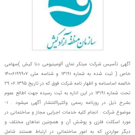
آگهي تأسيس شركت مبتكر نماي آلومينيومي دنا كيش )سهامي
خاص ( ثبت شده به شماره ۱۳۱۹۱ و شناسه ملي ۱۴۰۰۶۱۹۹۹۰۷
خالصه اساسنامه و اظهار نامه شركت فوق كه در تاريخ ۲۹.۰۶.۱۳۹۵
تحت شماره ۱۳۱۹۱ در اين اداره به ثبت رسيده جهت اطالع عموم
بشرح ذيل در روزنامه رسمي وكثيراالنتشار آگهي ميشود . ۱-
موضوع شركت : انجام كليه خدمات اجرايي مجاز و ساختماني در
مورد اسكلت فلزي و پوشش آن و همچنين نماهاي مختلف و
ديگر مواردي كه به امور ساختماني در ارتباط هستند شامل