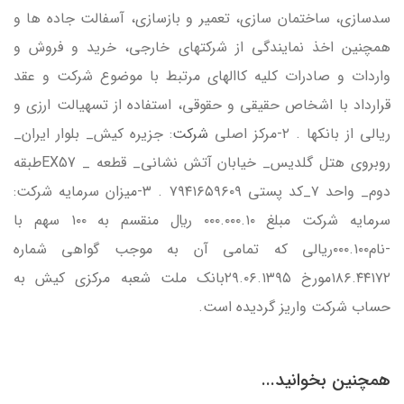
سدسازي، ساختمان سازي، تعمير و بازسازي، آسفالت جاده ها و
همچنين اخذ نمايندگي از شركتهاي خارجي، خريد و فروش و
واردات و صادرات كليه كاالهاي مرتبط با موضوع شركت و عقد
قرارداد با اشخاص حقيقي و حقوقي، استفاده از تسهيالت ارزي و
ريالي از بانكها . ۲-مركز اصلي
شركت
: جزيره كيش_ بلوار ايران_
روبروي هتل گلديس_ خيابان آتش نشاني_ قطعه _ EX57طبقه
دوم_ واحد ۷_كد پستي ۷۹۴۱۶۵۹۶۰۹ . ۳-ميزان سرمايه شركت:
سرمايه شركت مبلغ ۰۰۰.۰۰۰.۱۰ ريال منقسم به ۱۰۰ سهم با
-نام۰۰۰.۱۰۰ريالي كه تمامي آن به موجب گواهي شماره
۱۸۶.۴۴۱۷۲مورخ ۲۹.۰۶.۱۳۹۵بانک ملت شعبه مركزي كيش به
حساب شركت واريز گرديده است.
همچنین بخوانید...