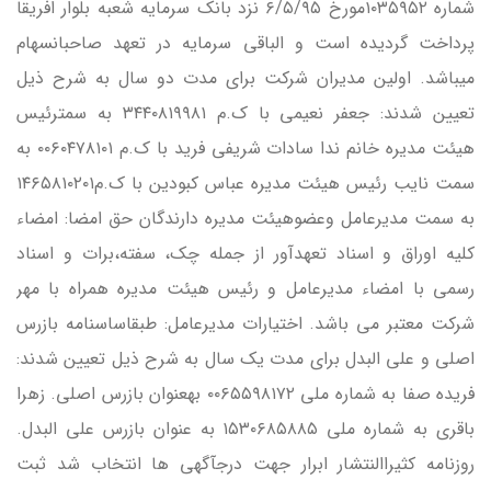
شماره ۱۰۳۵۹۵۲مورخ ۶/۵/۹۵ نزد بانک سرمايه شعبه بلوار افريقا
پرداخت گرديده است و الباقي سرمايه در تعهد صاحبانسهام
ميباشد. اولين مديران شركت براي مدت دو سال به شرح ذيل
تعيين شدند: جعفر نعيمي با ک.م ۳۴۴۰۸۱۹۹۸۱ به سمترئيس
هيئت مديره خانم ندا سادات شريفي فريد با ک.م ۰۰۶۰۴۷۸۱۰۱ به
سمت نايب رئيس هيئت مديره عباس كبودين با ک.م۱۴۶۵۸۱۰۲۰۱
به سمت مديرعامل وعضوهيئت مديره دارندگان حق امضا: امضاء
كليه اوراق و اسناد تعهدآور از جمله چک، سفته،برات و اسناد
رسمي با امضاء مديرعامل و رئيس هيئت مديره همراه با مهر
شركت معتبر مي باشد. اختيارات مديرعامل: طبقاساسنامه بازرس
اصلي و علي البدل براي مدت يک سال به شرح ذيل تعيين شدند:
فريده صفا به شماره ملي ۰۰۶۵۵۹۸۱۷۲ بهعنوان بازرس اصلي. زهرا
باقري به شماره ملي ۱۵۳۰۶۸۵۸۸۵ به عنوان بازرس علي البدل.
روزنامه كثيراالنتشار ابرار جهت درجآگهي ها انتخاب شد ثبت