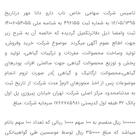
تاسيس شركت سهامي خاص ناب دارو دانا مهر درتاريخ
۱۶/۰۵/۱۳۹۵ به شماره ثبت ۴۹۶۱۵۵ به شناسه ملي ۱۴۰۰۶۰۵۴۰۵۵
ثبت وامضا ذيل دفاترتكميل گرديده كه خالصه آن به شرح زير
جهت اطالع عموم آگهي ميگردد. موضوع شركت: خريد وفروش،
توليد وساخت محصوالت، مفردات و تركيبات گياهي، توليد و
پخش و توزيع محصوالت گياهي جهت سالمتي افراد، پودرهاي
گياهي،محصوالت ارگانيک و گياهي )در صورت لزوم انجام
موضوعات پس از اخذ مجوزهاي الزم( مدت شركت: از تاريخ ثبت
به مدتنامحدود مركز اصلي شركت: تهران خيابان پيروزي پل اول
پالک ۴۲ طبقه اول كدپستي ۱۷۶۶۷۸۵۹۸۱ سرمايه شركت: مبلغ
۱۰۰۰۰۰۰ ريال منقسم به ۱۰۰ سهم ۱۰۰۰۰ ريالي كه تعداد ۱۰۰ سهم بانام
ميباشد كه مبلغ ۳۵۰۰۰۰ ريال توسط موسسين
طي
گواهيبانكي